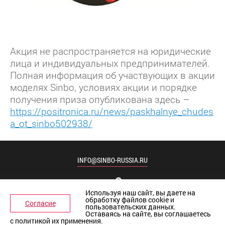
Акция не распространяется на юридические
лица и индивидуальных предпринимателей.
Полная информация об участвующих в акции
моделях Sinbo, условиях акции и порядке
получения приза опубликована здесь –
https://positronica.ru/news/paskhalnye_chudes
a_ot_sinbo502938/
INFO@SINBO-RUSSIA.RU
Используя наш сайт, вы даете
на
обработку файлов cookie и
Согласие
пользовательских данных.
Политика обработки персональных данных
Оставаясь на сайте, вы соглашаетесь
Согласие на обработку персональных данных
с политикой их применения.