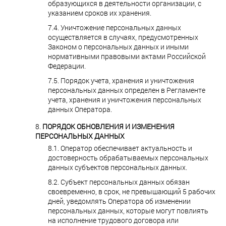
образующихся в деятельности организации, с
указанием сроков их хранения.
Уничтожение персональных данных
осуществляется в случаях, предусмотренных
Законом о персональных данных и иными
нормативными правовыми актами Российской
Федерации.
Порядок учета, хранения и уничтожения
персональных данных определен в Регламенте
учета, хранения и уничтожения персональных
данных Оператора.
ПОРЯДОК ОБНОВЛЕНИЯ И ИЗМЕНЕНИЯ
ПЕРСОНАЛЬНЫХ ДАННЫХ
Оператор обеспечивает актуальность и
достоверность обрабатываемых персональных
данных субъектов персональных данных.
Субъект персональных данных обязан
своевременно, в срок, не превышающий 5 рабочих
дней, уведомлять Оператора об изменении
персональных данных, которые могут повлиять
на исполнение трудового договора или