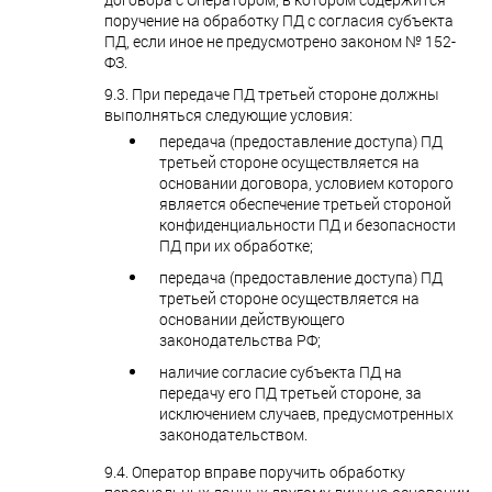
поручение на обработку ПД с согласия субъекта
ПД, если иное не предусмотрено законом № 152-
ФЗ.
При передаче ПД третьей стороне должны
выполняться следующие условия:
передача (предоставление доступа) ПД
третьей стороне осуществляется на
основании договора, условием которого
является обеспечение третьей стороной
конфиденциальности ПД и безопасности
ПД при их обработке;
передача (предоставление доступа) ПД
третьей стороне осуществляется на
основании действующего
законодательства РФ;
наличие согласие субъекта ПД на
передачу его ПД третьей стороне, за
исключением случаев, предусмотренных
законодательством.
Оператор вправе поручить обработку