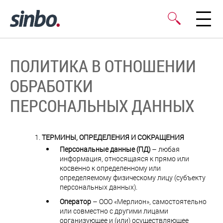
ПОЛИТИКА В ОТНОШЕНИИ
ОБРАБОТКИ
ПЕРСОНАЛЬНЫХ ДАННЫХ
ТЕРМИНЫ, ОПРЕДЕЛЕНИЯ И СОКРАЩЕНИЯ
Персональные данные (ПД)
– любая
информация, относящаяся к прямо или
косвенно к определенному или
определяемому физическому лицу (субъекту
персональных данных).
Оператор
– ООО «Мерлион», самостоятельно
или совместно с другими лицами
организующее и (или) осуществляющее