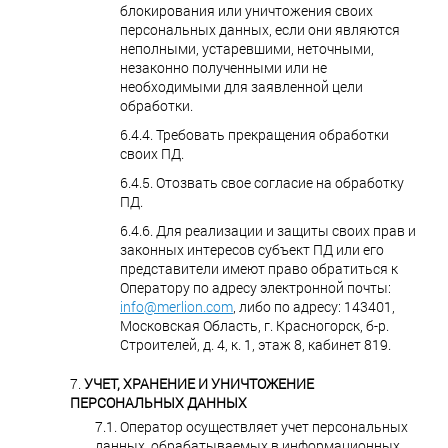
блокирования или уничтожения своих
персональных данных, если они являются
неполными, устаревшими, неточными,
незаконно полученными или не
необходимыми для заявленной цели
обработки.
Требовать прекращения обработки
своих ПД.
Отозвать свое согласие на обработку
ПД.
Для реализации и защиты своих прав и
законных интересов субъект ПД или его
представители имеют право обратиться к
Оператору по адресу электронной почты:
info@merlion.com
, либо по адресу: 143401,
Московская Область, г. Красногорск, б-р.
Строителей, д. 4, к. 1, этаж 8, кабинет 819.
УЧЕТ, ХРАНЕНИЕ И УНИЧТОЖЕНИЕ
ПЕРСОНАЛЬНЫХ ДАННЫХ
Оператор осуществляет учет персональных
данных, обрабатываемых в информационных