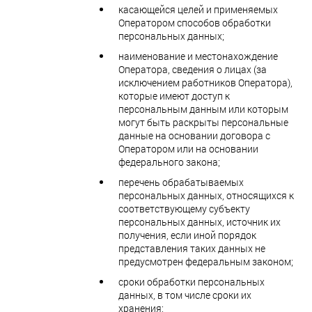
касающейся целей и применяемых
Оператором способов обработки
персональных данных;
наименование и местонахождение
Оператора, сведения о лицах (за
исключением работников Оператора),
которые имеют доступ к
персональным данным или которым
могут быть раскрыты персональные
данные на основании договора с
Оператором или на основании
федерального закона;
перечень обрабатываемых
персональных данных, относящихся к
соответствующему субъекту
персональных данных, источник их
получения, если иной порядок
представления таких данных не
предусмотрен федеральным законом;
сроки обработки персональных
данных, в том числе сроки их
хранения;