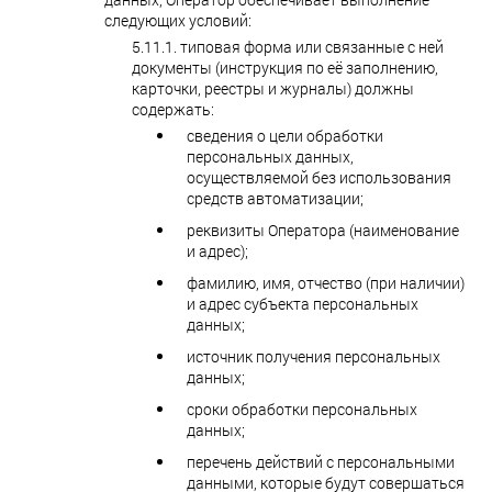
следующих условий:
типовая форма или связанные с ней
документы (инструкция по её заполнению,
карточки, реестры и журналы) должны
содержать:
сведения о цели обработки
персональных данных,
осуществляемой без использования
средств автоматизации;
реквизиты Оператора (наименование
и адрес);
фамилию, имя, отчество (при наличии)
и адрес субъекта персональных
данных;
источник получения персональных
данных;
сроки обработки персональных
данных;
перечень действий с персональными
данными, которые будут совершаться