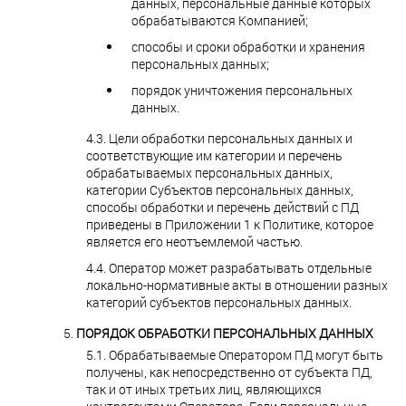
данных, персональные данные которых
обрабатываются Компанией;
способы и сроки обработки и хранения
персональных данных;
порядок уничтожения персональных
данных.
Цели обработки персональных данных и
соответствующие им категории и перечень
обрабатываемых персональных данных,
категории Субъектов персональных данных,
способы обработки и перечень действий с ПД
приведены в Приложении 1 к Политике, которое
является его неотъемлемой частью.
Оператор может разрабатывать отдельные
локально-нормативные акты в отношении разных
категорий субъектов персональных данных.
ПОРЯДОК ОБРАБОТКИ ПЕРСОНАЛЬНЫХ ДАННЫХ
Обрабатываемые Оператором ПД могут быть
получены, как непосредственно от субъекта ПД,
так и от иных третьих лиц, являющихся