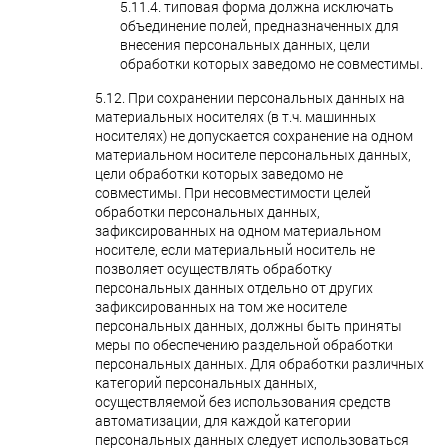
типовая форма должна исключать
объединение полей, предназначенных для
внесения персональных данных, цели
обработки которых заведомо не совместимы.
При сохранении персональных данных на
материальных носителях (в т.ч. машинных
носителях) не допускается сохранение на одном
материальном носителе персональных данных,
цели обработки которых заведомо не
совместимы. При несовместимости целей
обработки персональных данных,
зафиксированных на одном материальном
носителе, если материальный носитель не
позволяет осуществлять обработку
персональных данных отдельно от других
зафиксированных на том же носителе
персональных данных, должны быть приняты
меры по обеспечению раздельной обработки
персональных данных. Для обработки различных
категорий персональных данных,
осуществляемой без использования средств
автоматизации, для каждой категории
персональных данных следует использоваться